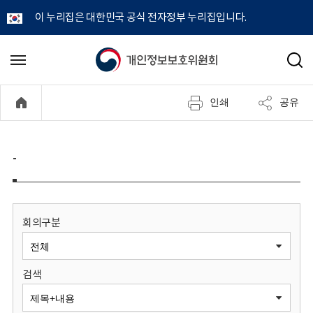
이 누리집은 대한민국 공식 전자정부 누리집입니다.
개
메
검
뉴
색
인
열
인쇄
공유
기
정
보
-
보
호
회의구분
위
검색
원