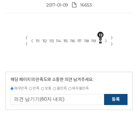
2017-01-09
16653
12
〈
〉
〈
111
112
113
114
115
116
117
118
119
0
〉
〈
〉
해당 페이지의 만족도와 소중한 의견 남겨주세요.
매우만족
만족
보통
불만족
매우불만족
등록