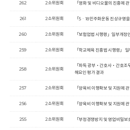
262
2소위원회
「영화 및 비디오물의 진흥에 
261
2소위원회
「5ㆍ18민주화운동 진상규명을
260
2소위원회
「보험업법 시행령」일부개정안에
259
2소위원회
「학교체육 진흥법 시행령」 일
「파독 광부‧간호사‧간호조무사
258
2소위원회
해요인 평가 결과
257
2소위원회
「양육비 이행확보 및 지원에 관
256
2소위원회
「양육비 이행확보 및 지원에 관
255
2소위원회
「부정경쟁방지 및 영업비밀보호