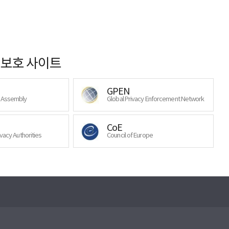
보호 사이트
GPEN
y Assembly
Global Privacy Enforcement Network
CoE
ivacy Authorities
Council of Europe