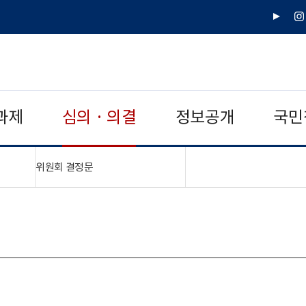
유
인
튜
스
브
타
그
램
과제
심의 · 의결
정보공개
국민
"접기,펼치기"
위원회 결정문