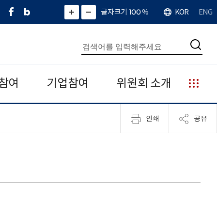
페
네
X
확
글자크기 100
%
KOR
ENG
언
화
화
이
이
(
대
어
면
면
스
버
트
수
확
축
북
블
위
대
통
소
치
검
로
터
합
색
그
)
검
색
참여
기업참여
위원회 소개
누
리
집
인쇄
공유
안
내