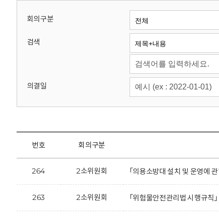
회
회의구분
검색
의결일
번호
회의구분
264
2소위원회
「의용소방대 설치 및 운영에 
263
2소위원회
「위험물안전관리법 시행규칙」