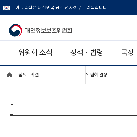
이 누리집은 대한민국 공식 전자정부 누리집입니다.
개
인
위원회 소식
정책 · 법령
국정
정
보
"접기,펼치기"
"접기,펼치기"
심의 · 의결
위원회 결정
보
호
-
위
원