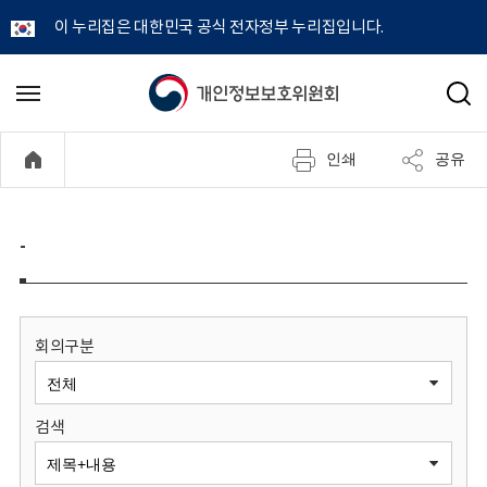
이 누리집은 대한민국 공식 전자정부 누리집입니다.
개
메
검
뉴
색
인
열
인쇄
공유
기
정
보
-
보
호
회의구분
위
검색
원