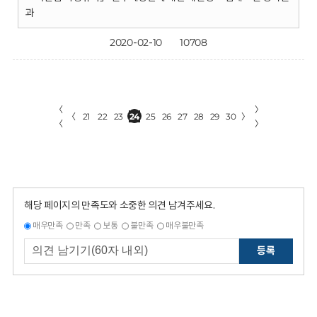
과
2020-02-10
10708
〈
〉
〈
21
22
23
24
25
26
27
28
29
30
〉
〈
〉
해당 페이지의 만족도와 소중한 의견 남겨주세요.
매우만족
만족
보통
불만족
매우불만족
등록