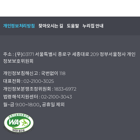
개인정보처리방침
찾아오시는 길
도움말
누리집 안내
주소 : (우)03171 서울특별시 종로구 세종대로 209 정부서울청사 개인
정보보호위원회
개인정보침해신고 : 국번없이 118
대표전화 : 02-2100-3025
개인정보분쟁조정위원회 : 1833-6972
법령해석지원센터 : 02-2100-3043
월~금 9:00~18:00, 공휴일 제외