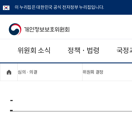
이 누리집은 대한민국 공식 전자정부 누리집입니다.
개
인
위원회 소식
정책 · 법령
국정
정
보
"접기,펼치기"
"접기,펼치기"
심의 · 의결
위원회 결정
보
호
-
위
원