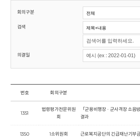
회
회의구분
검색
의결일
번호
회의구분
법령평가전문위원
「군용비행장 · 군사격장 소음방
1351
회
결과
1350
1소위원회
근로복지공단의 긴급재난기부금 모