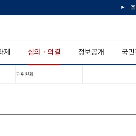
유
인
튜
스
브
타
그
램
과제
심의 · 의결
정보공개
국민
"접기,펼치기"
구 위원회