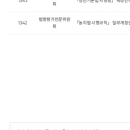
1343
「청년기본법 시행령」 제정안에
회
법령평가전문위원
1342
「농지법 시행규칙」 일부개정안
회