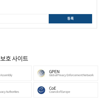
등록
보호 사이트
GPEN
y Assembly
Global Privacy Enforcement Network
CoE
ivacy Authorities
Council of Europe