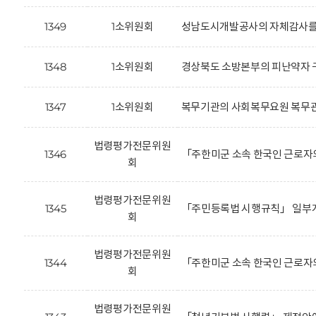
1349
1소위원회
성남도시개발공사의 자체감사를 
1348
1소위원회
경상북도 소방본부의 피난약자 구
1347
1소위원회
복무기관의 사회복무요원 복무관
법령평가전문위원
1346
「주한미군 소속 한국인 근로자의
회
법령평가전문위원
1345
「주민등록법 시행규칙」 일부개
회
법령평가전문위원
1344
「주한미군 소속 한국인 근로자의
회
법령평가전문위원