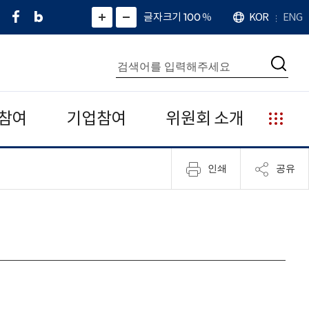
페
네
X
확
글자크기 100
%
KOR
ENG
언
화
화
이
이
(
대
어
면
면
스
버
트
수
확
축
북
블
위
대
통
소
치
검
로
터
합
색
그
)
검
색
참여
기업참여
위원회 소개
누
리
집
인쇄
공유
안
내