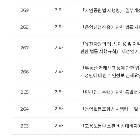
269
기타
「자연공원법 시행령」 일부개정
268
기타
「음악산업진흥에 관한 법률 시
「유전자원의 접근․이용 및 이익
267
기타
관한 법률 시행규칙」 제정안에
「부동산 거래신고 등에 관한 법
266
기타
개정안에 대한 개인정보 침해요인
265
기타
「민간임대주택에 관한 특별법 
264
기타
「농업협동조합법 시행령」 일부
263
기타
「고용노동부 소관 비상대비자원