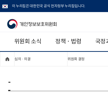
이 누리집은 대한민국 공식 전자정부 누리집입니다.
개
인
위원회 소식
정책 · 법령
국정
정
보
"접기,펼치기"
"접기,펼치기"
심의 · 의결
위원회 결정
보
호
-
위
원