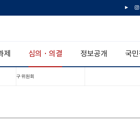
유
인
튜
스
브
타
그
램
과제
심의 · 의결
정보공개
국민
"접기,펼치기"
구 위원회