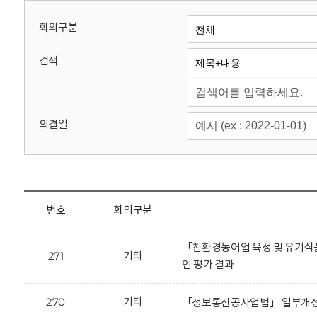
회
회의구분
검색
의결일
번호
회의구분
「친환경농어업 육성 및 유기식
271
기타
인 평가 결과
270
기타
「정보통신공사업법」 일부개정안