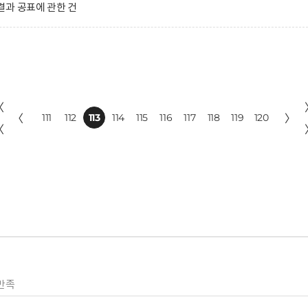
과 공표에 관한 건
〈
〈
111
112
113
114
115
116
117
118
119
120
〉
〈
만족