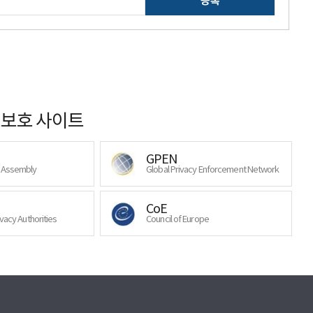
등록
보호 사이트
GPEN
y Assembly
Global Privacy Enforcement Network
CoE
ivacy Authorities
Council of Europe