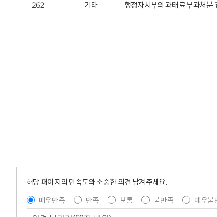
262
기타
행정자치부의 과태료 부과처분 결
해당 페이지의 만족도와 소중한 의견 남겨주세요.
매우만족
만족
보통
불만족
매우불