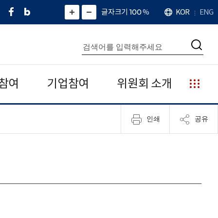
페
네
X
확
글자크기 100
%
KOR
ENG
언
화
화
이
이
(
대
어
면
면
스
버
트
수
확
축
북
블
위
대
통
소
치
검
로
터
합
색
그
)
검
색
참여
기업참여
위원회 소개
누
리
집
인쇄
공유
안
내