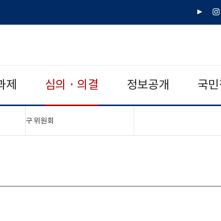
유
인
튜
스
브
타
그
램
과제
심의 · 의결
정보공개
국민
"접기,펼치기"
구 위원회