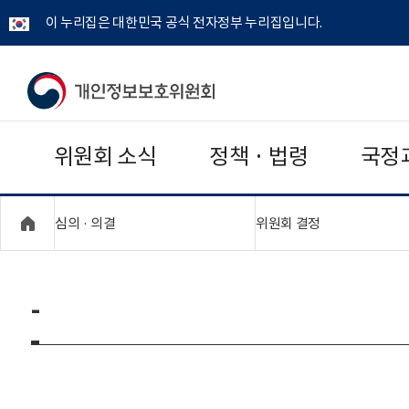
이 누리집은 대한민국 공식 전자정부 누리집입니다.
개
인
위원회 소식
정책 · 법령
국정
정
보
"접기,펼치기"
"접기,펼치기"
심의 · 의결
위원회 결정
보
호
-
위
원