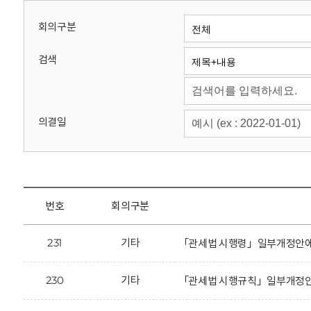
회
회의구분
검색
의결일
번호
회의구분
231
기타
「관세법 시행령」일부개정안에 
230
기타
「관세법 시행규칙」일부개정안에