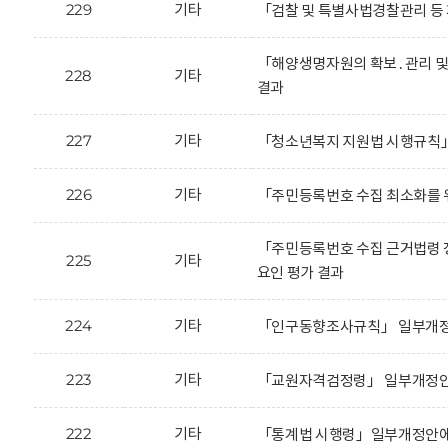
229
기타
「검찰 및 특별사법경찰관리 등
「해양생명자원의 확보․관리 및
228
기타
결과
227
기타
「청소년복지 지원법 시행규칙」
226
기타
「주민등록번호 수집 최소화를 
「주민등록번호 수집 근거법령 
225
기타
요인 평가 결과
224
기타
「인구동향조사규칙」 일부개정안
223
기타
「교원자격검정령」 일부개정안에
222
기타
「통계법 시행령」일부개정안에 