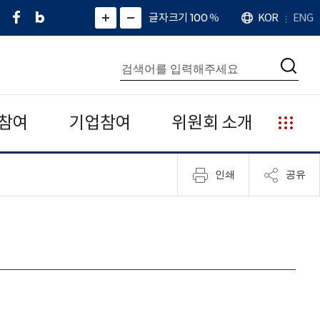
페
네
X
확
글자크기 100
%
KOR
ENG
언
화
화
이
이
(
대
어
면
면
스
버
트
수
확
축
북
블
위
대
통
소
치
검
로
터
합
색
그
)
검
색
참여
기업참여
위원회 소개
누
리
집
인쇄
공유
안
내