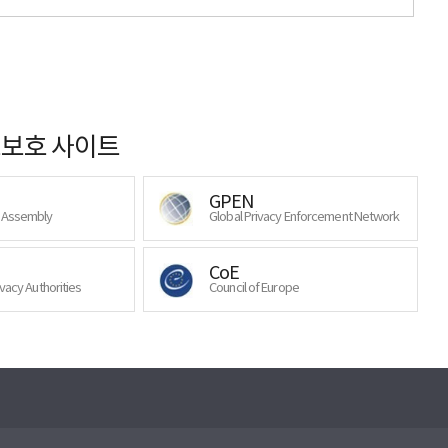
보호 사이트
GPEN
y Assembly
Global Privacy Enforcement Network
CoE
ivacy Authorities
Council of Europe