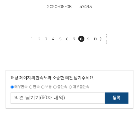
2020-06-08
47495
〉
1
2
3
4
5
6
7
8
9
10
〉
〉
해당 페이지의 만족도와 소중한 의견 남겨주세요.
매우만족
만족
보통
불만족
매우불만족
등록