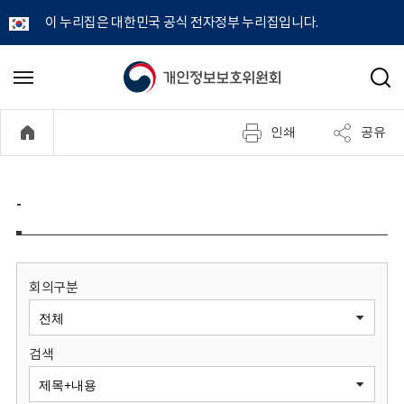
이 누리집은 대한민국 공식 전자정부 누리집입니다.
개
메
검
뉴
색
인
열
인쇄
공유
기
정
보
-
보
호
회의구분
위
검색
원