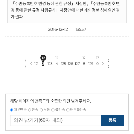
「주민등록번호 변경 등에 관한 규정」제정안, 「주민등록번호 변
경 등에 관한 규정 시행규칙」제정안에 대한 개인정보 침해요인 평
가 결과
2016-12-12
13557
12
12
12
13
〈
〉
〈
121
2
123
4
125
126
127
8
129
0
〉
〈
〉
해당 페이지의 만족도와 소중한 의견 남겨주세요.
매우만족
만족
보통
불만족
매우불만족
등록