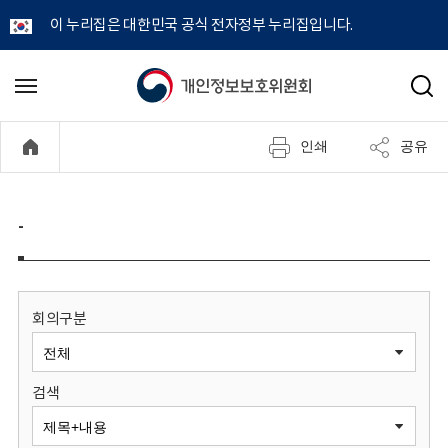
이 누리집은 대한민국 공식 전자정부 누리집입니다.
개
메
검
뉴
색
인
열
인쇄
공유
기
정
보
-
보
호
회의구분
위
검색
원