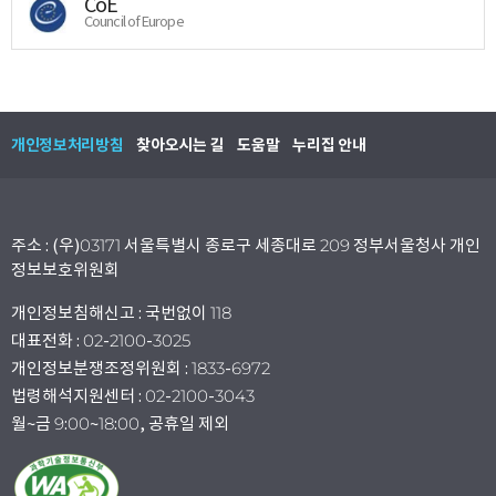
CoE
Council of Europe
개인정보처리방침
찾아오시는 길
도움말
누리집 안내
주소 : (우)03171 서울특별시 종로구 세종대로 209 정부서울청사 개인
정보보호위원회
개인정보침해신고 : 국번없이 118
대표전화 : 02-2100-3025
개인정보분쟁조정위원회 : 1833-6972
법령해석지원센터 : 02-2100-3043
월~금 9:00~18:00, 공휴일 제외