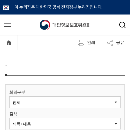
이 누리집은 대한민국 공식 전자정부 누리집입니다.
개
메
검
뉴
색
인
열
인쇄
공유
기
정
보
-
보
호
회의구분
위
검색
원