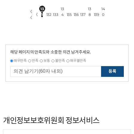
13
13
13
14
〈
〈
1
132
133
4
135
136
137
8
139
0
〈
해당 페이지의 만족도와 소중한 의견 남겨주세요.
매우만족
만족
보통
불만족
매우불만족
등록
개인정보보호위원회 정보서비스