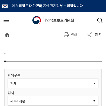
이 누리집은 대한민국 공식 전자정부 누리집입니다.
개
메
검
뉴
색
인
열
인쇄
공유
기
정
보
-
보
호
회의구분
위
검색
원