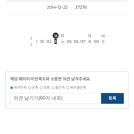
2014-12-22
37276
13
13
13
14
〈
〈
131
132
3
4
135
136
137
8
139
0
〈
해당 페이지의 만족도와 소중한 의견 남겨주세요.
매우만족
만족
보통
불만족
매우불만족
등록