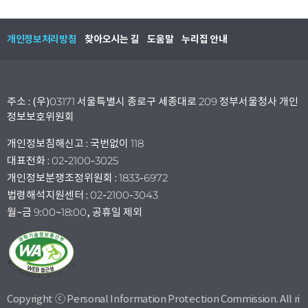
개인정보처리방침
찾아오시는 길
도움말
누리집 안내
주소 : (우)03171 서울특별시 종로구 세종대로 209 정부서울청사 개인
정보보호위원회
개인정보침해신고 : 국번없이 118
대표전화 : 02-2100-3025
개인정보분쟁조정위원회 : 1833-6972
법령해석지원센터 : 02-2100-3043
월~금 9:00~18:00, 공휴일 제외
Copyright ⓒ Personal Information Protection Commission. All ri