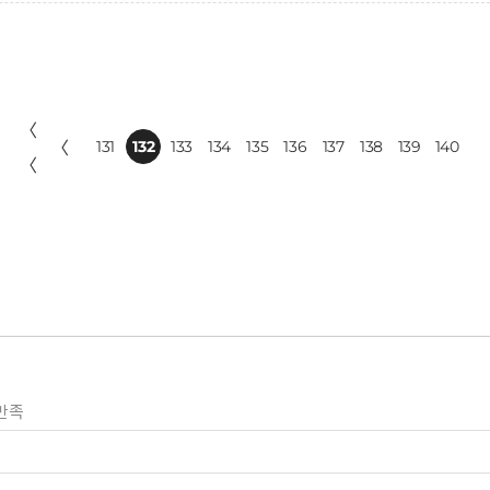
〈
〈
131
132
133
134
135
136
137
138
139
140
〈
만족