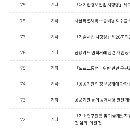
79
기타
「대기환경보전법 시행령」제66
78
기타
서울특별시의 소송비용 회수를 위
77
기타
「기술사법 시행령」제26조의2
76
기타
신용카드 변칙거래 관련 개인정보
75
기타
「도로교통법」위반 관련 우편으
74
기타
「공공기관의 정보공개에 관한 법
73
기타
공공기관 등의 공개채용 관련 개
「기초연구진흥 및 기술개발지원에
72
기타
견 심의·의결 건