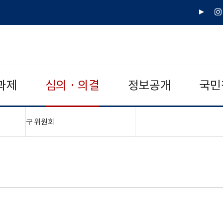
유
인
튜
스
브
타
그
램
과제
심의 · 의결
정보공개
국민
"접기,펼치기"
구 위원회