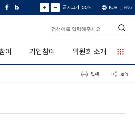
페
네
X
확
글자크기 100
%
KOR
ENG
언
화
화
이
이
(
대
어
면
면
스
버
트
수
확
축
북
블
위
대
통
소
치
검
로
터
합
색
그
)
검
색
참여
기업참여
위원회 소개
누
리
집
인쇄
공유
안
내