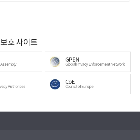
보호 사이트
GPEN
y Assembly
Global Privacy Enforcement Network
CoE
ivacy Authorities
Council of Europe