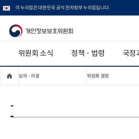
이 누리집은 대한민국 공식 전자정부 누리집입니다.
개
인
위원회 소식
정책 · 법령
국정
정
보
"접기,펼치기"
"접기,펼치기"
심의 · 의결
위원회 결정
보
호
-
위
원