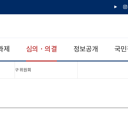
유
인
튜
스
브
타
그
램
과제
심의 · 의결
정보공개
국민
"접기,펼치기"
구 위원회