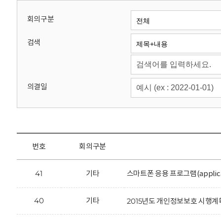
회
회의구분
검색
의결일
번호
회의구분
41
기타
스마트폰 응용 프로그램(applic
40
기타
2015년도 개인정보보호 시행계획