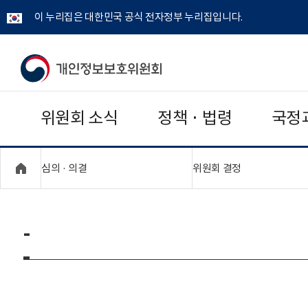
이 누리집은 대한민국 공식 전자정부 누리집입니다.
개
인
위원회 소식
정책 · 법령
국정
정
보
"접기,펼치기"
"접기,펼치기"
심의 · 의결
위원회 결정
보
호
-
위
원