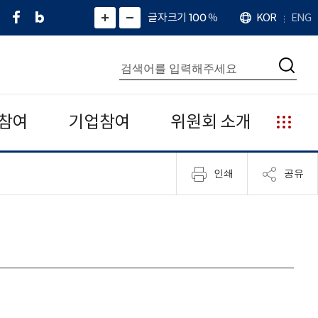
페
네
X
확
글자크기 100
%
KOR
ENG
언
화
화
이
이
(
대
어
면
면
스
버
트
수
확
축
북
블
위
대
통
소
치
검
로
터
합
색
그
)
검
색
참여
기업참여
위원회 소개
누
리
집
인쇄
공유
안
내