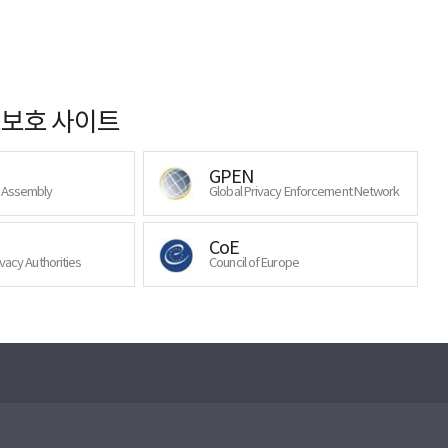
보호 사이트
GPEN
y Assembly
Global Privacy Enforcement Network
CoE
ivacy Authorities
Council of Europe