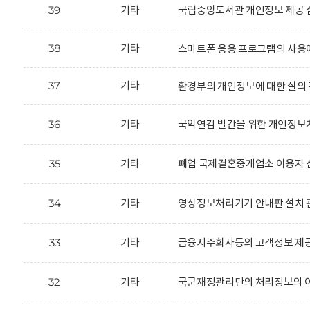
39
기타
국립중앙도서관 개인정보 제공 
38
기타
스마트폰 응용 프로그램의 사용
37
기타
환경부의 개인정보에 대한 질의 
36
기타
국악연감 발간을 위한 개인정보처
35
기타
폐업 국제결혼중개업소 이용자 신
34
기타
영상정보처리기기 안내판 설치 
33
기타
금융지주회사등의 고객정보 제공
32
기타
국군재정관리단의 처리정보의 이