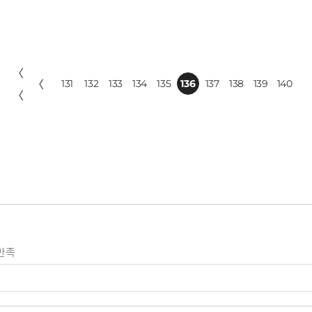
〈
〈
131
132
133
134
135
136
137
138
139
140
〈
만족