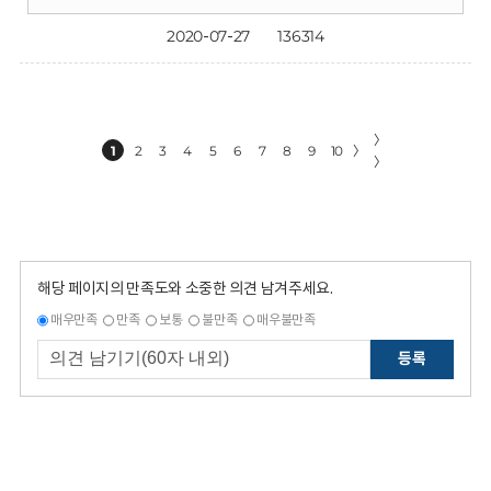
2020-07-27
136314
〉
1
2
3
4
5
6
7
8
9
10
〉
〉
해당 페이지의 만족도와 소중한 의견 남겨주세요.
매우만족
만족
보통
불만족
매우불만족
등록