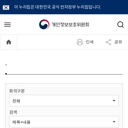
이 누리집은 대한민국 공식 전자정부 누리집입니다.
개
메
검
뉴
색
인
열
인쇄
공유
기
정
보
-
보
호
회의구분
위
검색
원