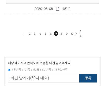
2020-06-08
48141
〉
1
2
3
4
5
6
7
8
9
10
〉
〉
해당 페이지의 만족도와 소중한 의견 남겨주세요.
매우만족
만족
보통
불만족
매우불만족
등록