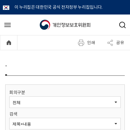
이 누리집은 대한민국 공식 전자정부 누리집입니다.
개
메
검
뉴
색
인
열
인쇄
공유
기
정
보
-
보
호
회의구분
위
검색
원