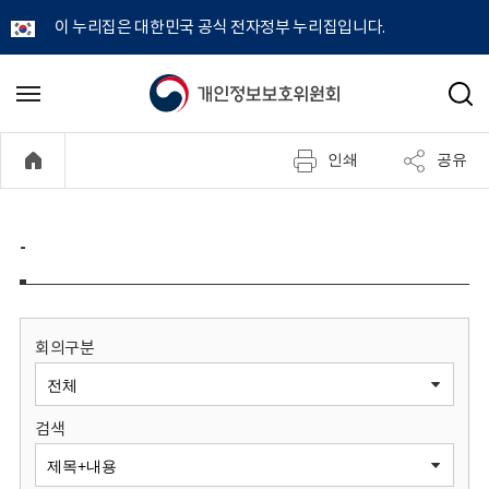
이 누리집은 대한민국 공식 전자정부 누리집입니다.
개
메
검
뉴
색
인
열
인쇄
공유
기
정
보
-
보
호
회의구분
위
검색
원