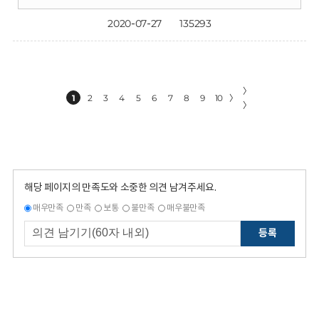
2020-07-27
135293
〉
1
2
3
4
5
6
7
8
9
10
〉
〉
해당 페이지의 만족도와 소중한 의견 남겨주세요.
매우만족
만족
보통
불만족
매우불만족
등록