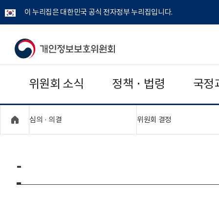
이 누리집은 대한민국 공식 전자정부 누리집입니다.
개
인
위원회 소식
정책 · 법령
국정
정
보
"접기,펼치기"
"접기,펼치기"
심의 · 의결
위원회 결정
보
호
-
위
원