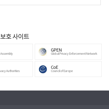
보호 사이트
GPEN
y Assembly
Global Privacy Enforcement Network
CoE
ivacy Authorities
Council of Europe