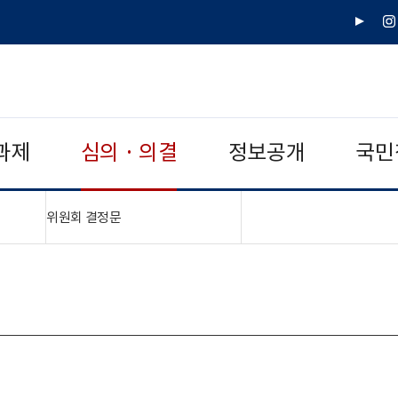
유
인
튜
스
브
타
그
램
과제
심의 · 의결
정보공개
국민
"접기,펼치기"
위원회 결정문