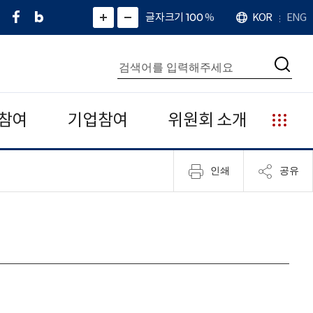
페
네
X
확
글자크기 100
%
KOR
ENG
언
화
화
이
이
(
대
어
면
면
스
버
트
수
확
축
북
블
위
대
통
소
치
검
로
터
합
색
그
)
검
색
참여
기업참여
위원회 소개
누
리
집
인쇄
공유
안
내