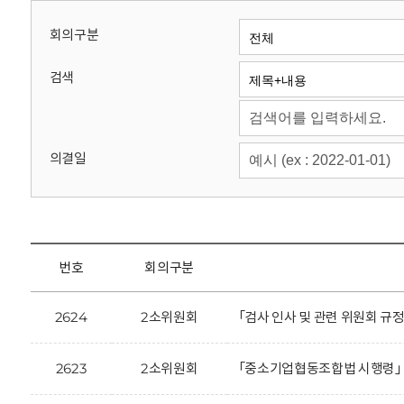
회
회의구분
검색
의결일
번호
회의구분
2624
2소위원회
「검사 인사 및 관련 위원회 규
2623
2소위원회
「중소기업협동조합법 시행령」 