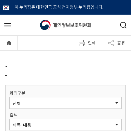
이 누리집은 대한민국 공식 전자정부 누리집입니다.
개
메
검
뉴
색
인
열
인쇄
공유
기
정
보
-
보
호
회의구분
위
검색
원