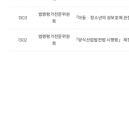
법령평가전문위원
1303
「아동ㆍ청소년의 성보호에 관한
회
법령평가전문위원
1302
「양식산업발전법 시행령」 제정
회