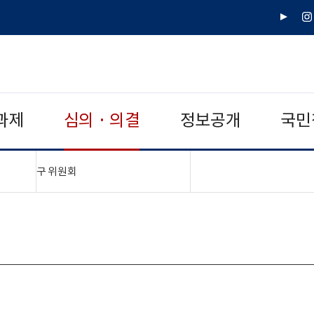
유
인
튜
스
브
타
그
램
과제
심의 · 의결
정보공개
국민
"접기,펼치기"
구 위원회