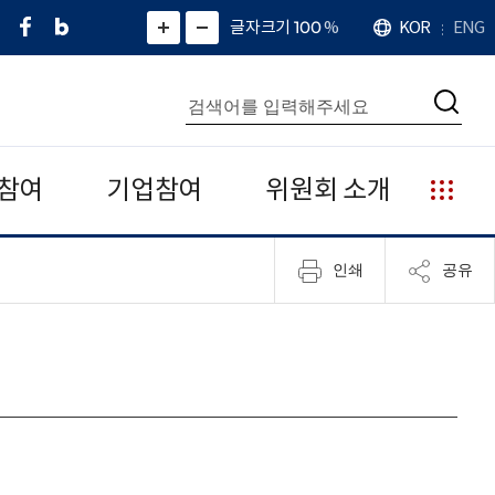
페
네
X
확
글자크기 100
%
KOR
ENG
언
화
화
이
이
(
대
어
면
면
스
버
트
수
확
축
북
블
위
대
통
소
치
검
로
터
합
색
그
)
검
색
참여
기업참여
위원회 소개
누
리
집
인쇄
공유
안
내