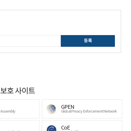
등록
보호 사이트
GPEN
y Assembly
Global Privacy Enforcement Network
CoE