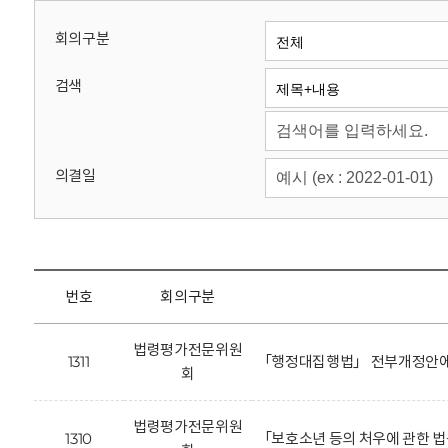
회
회의구분
검색
의결일
번호
회의구분
법령평가전문위원
1311
「행정대집행법」 전부개정안에 
회
법령평가전문위원
1310
「보호소년 등의 처우에 관한 법