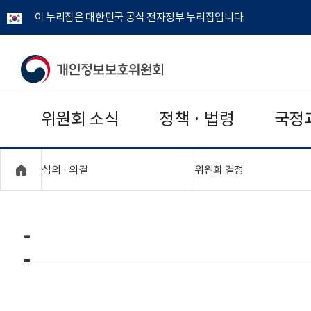
이 누리집은 대한민국 공식 전자정부 누리집입니다.
개
인
위원회 소식
정책 · 법령
국정
정
보
"접기,펼치기"
"접기,펼치기"
심의 · 의결
위원회 결정
보
호
-
위
원