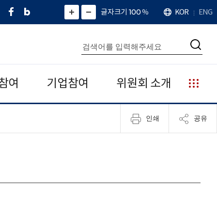
페
네
X
확
글자크기 100
%
KOR
ENG
언
화
화
이
이
(
대
어
면
면
스
버
트
수
확
축
북
블
위
대
통
소
치
검
로
터
합
색
그
)
검
색
참여
기업참여
위원회 소개
누
리
집
인쇄
공유
안
내