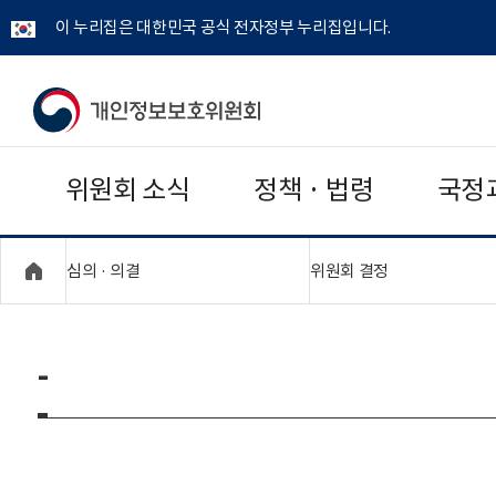
이 누리집은 대한민국 공식 전자정부 누리집입니다.
개
인
위원회 소식
정책 · 법령
국정
정
보
"접기,펼치기"
"접기,펼치기"
심의 · 의결
위원회 결정
보
호
-
위
원