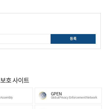
등록
보호 사이트
GPEN
y Assembly
Global Privacy Enforcement Network