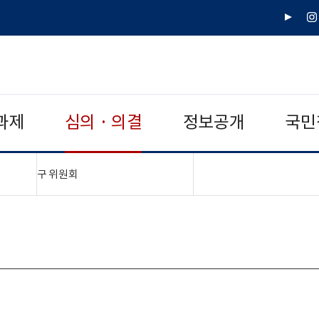
유
인
튜
스
브
타
그
램
과제
심의 · 의결
정보공개
국민
"접기,펼치기"
구 위원회