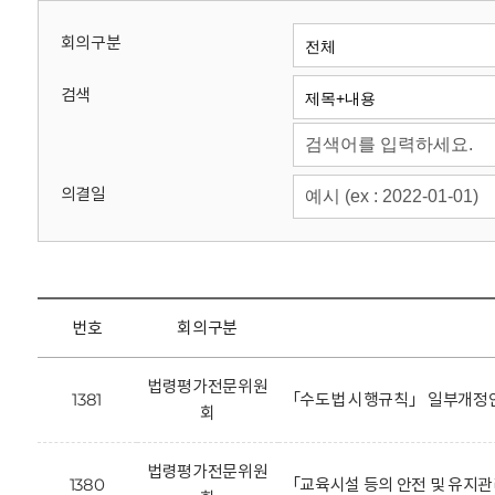
회
회의구분
검색
의결일
번호
회의구분
법령평가전문위원
1381
「수도법 시행규칙」 일부개정안
회
법령평가전문위원
1380
「교육시설 등의 안전 및 유지관