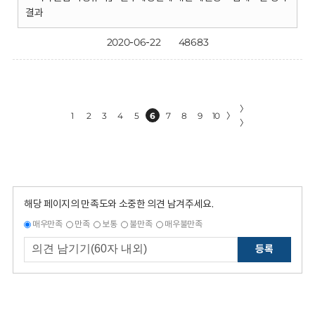
결과
2020-06-22
48683
〉
1
2
3
4
5
6
7
8
9
10
〉
〉
해당 페이지의 만족도와 소중한 의견 남겨주세요.
매우만족
만족
보통
불만족
매우불만족
등록