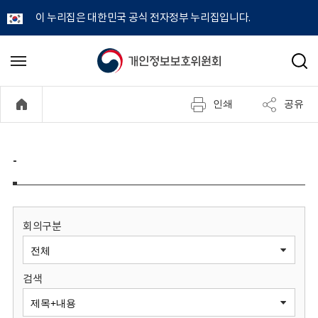
이 누리집은 대한민국 공식 전자정부 누리집입니다.
개
메
검
뉴
색
인
열
인쇄
공유
기
정
보
-
보
호
회의구분
위
검색
원