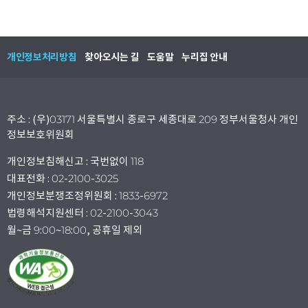
개인정보처리방침
찾아오시는 길
도움말
누리집 안내
주소 : (우)03171 서울특별시 종로구 세종대로 209 정부서울청사 개인
정보보호위원회
개인정보침해신고 : 국번없이 118
대표전화 : 02-2100-3025
개인정보분쟁조정위원회 : 1833-6972
법령해석지원센터 : 02-2100-3043
월~금 9:00~18:00, 공휴일 제외