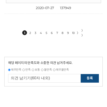
2020-07-27
137949
〉
1
2
3
4
5
6
7
8
9
10
〉
〉
해당 페이지의 만족도와 소중한 의견 남겨주세요.
매우만족
만족
보통
불만족
매우불만족
등록