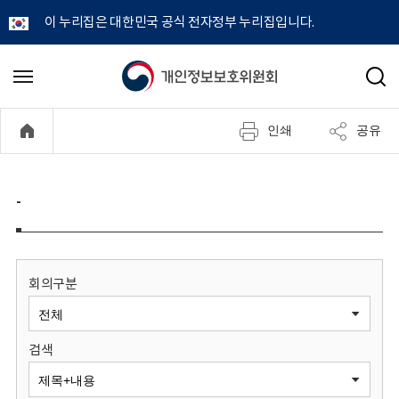
이 누리집은 대한민국 공식 전자정부 누리집입니다.
개
메
검
뉴
색
인
열
인쇄
공유
기
정
보
-
보
호
회의구분
위
검색
원