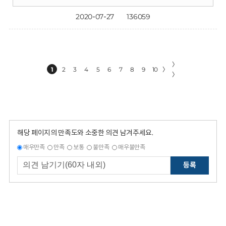
2020-07-27
136059
〉
1
2
3
4
5
6
7
8
9
10
〉
〉
해당 페이지의 만족도와 소중한 의견 남겨주세요.
매우만족
만족
보통
불만족
매우불만족
등록