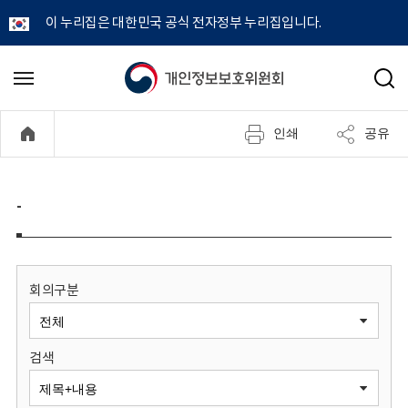
이 누리집은 대한민국 공식 전자정부 누리집입니다.
개
메
검
뉴
색
인
열
인쇄
공유
기
정
보
-
보
호
회의구분
위
검색
원