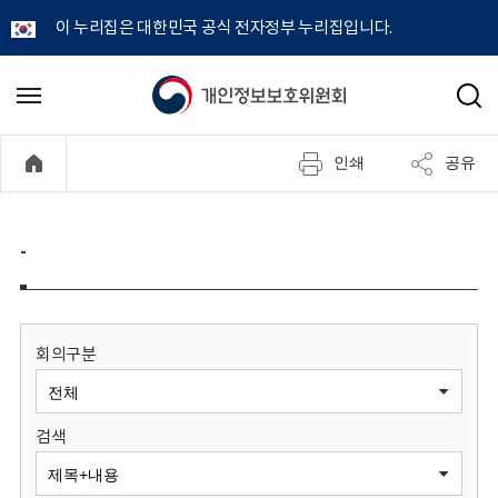
이 누리집은 대한민국 공식 전자정부 누리집입니다.
개
메
검
뉴
색
인
열
인쇄
공유
기
정
보
-
보
호
회의구분
위
검색
원