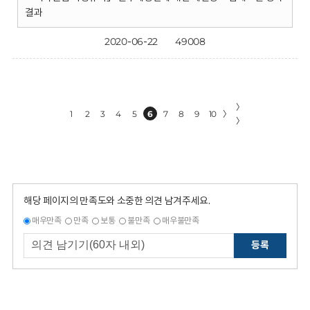
결과
2020-06-22
49008
〉
1
2
3
4
5
6
7
8
9
10
〉
〉
해당 페이지의 만족도와 소중한 의견 남겨주세요.
매우만족
만족
보통
불만족
매우불만족
등록