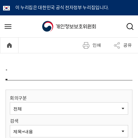
이 누리집은 대한민국 공식 전자정부 누리집입니다.
개
메
검
뉴
색
인
열
인쇄
공유
기
정
보
-
보
호
회의구분
위
검색
원