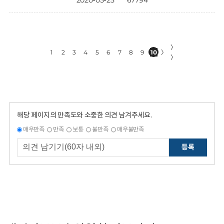
2020-05-25
67794
〉
1
2
3
4
5
6
7
8
9
10
〉
〉
해당 페이지의 만족도와 소중한 의견 남겨주세요.
매우만족
만족
보통
불만족
매우불만족
등록