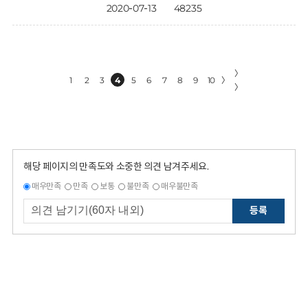
2020-07-13
48235
〉
1
2
3
4
5
6
7
8
9
10
〉
〉
해당 페이지의 만족도와 소중한 의견 남겨주세요.
매우만족
만족
보통
불만족
매우불만족
등록