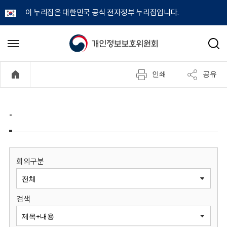
이 누리집은 대한민국 공식 전자정부 누리집입니다.
개
메
검
뉴
색
인
열
인쇄
공유
기
정
보
-
보
호
회의구분
위
검색
원