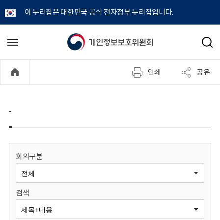
이 누리집은 대한민국 공식 전자정부 누리집입니다.
개
메
검
뉴
색
인
열
인쇄
공유
기
정
보
-
보
호
회의구분
위
검색
원