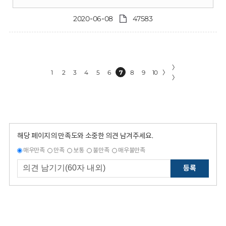
2020-06-08
47583
〉
1
2
3
4
5
6
7
8
9
10
〉
〉
해당 페이지의 만족도와 소중한 의견 남겨주세요.
매우만족
만족
보통
불만족
매우불만족
등록