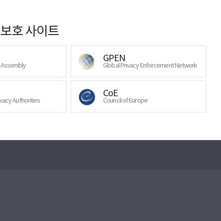
보호 사이트
GPEN
y Assembly
Global Privacy Enforcement Network
CoE
ivacy Authorities
Council of Europe