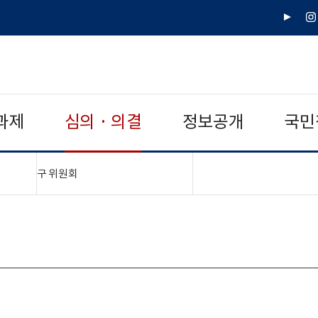
유
인
튜
스
브
타
그
램
과제
심의 · 의결
정보공개
국민
"접기,펼치기"
구 위원회