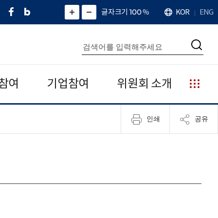
페
네
X
확
글자크기 100
%
KOR
ENG
언
화
화
이
이
(
대
어
면
면
스
버
트
수
확
축
북
블
위
대
통
소
치
검
로
터
합
색
그
)
검
색
참여
기업참여
위원회 소개
누
리
집
인쇄
공유
안
내