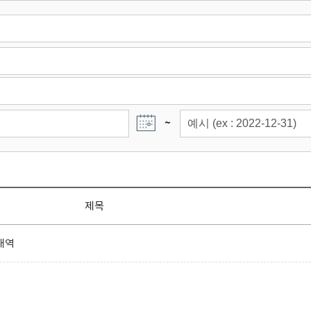
~
제목
내역