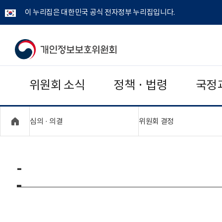
이 누리집은 대한민국 공식 전자정부 누리집입니다.
개
인
위원회 소식
정책 · 법령
국정
정
보
"접기,펼치기"
"접기,펼치기"
심의 · 의결
위원회 결정
보
호
-
위
원