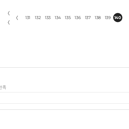
〈
〈
131
132
133
134
135
136
137
138
139
140
〈
만족