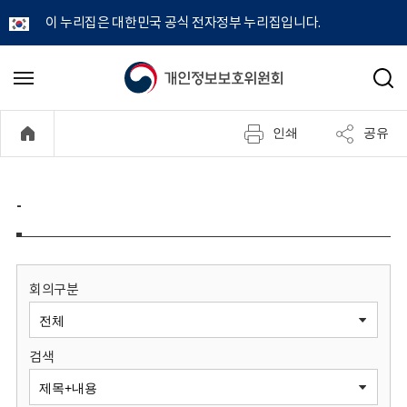
이 누리집은 대한민국 공식 전자정부 누리집입니다.
개
메
검
뉴
색
인
열
인쇄
공유
기
정
보
-
보
호
회의구분
위
검색
원