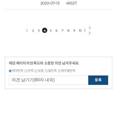
2020-07-13
49527
〉
1
2
3
4
5
6
7
8
9
10
〉
〉
해당 페이지의 만족도와 소중한 의견 남겨주세요.
매우만족
만족
보통
불만족
매우불만족
등록