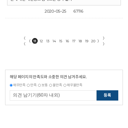
2020-05-25
67116
〈
〉
〈
11
12
13
14
15
16
17
18
19
20
〉
〈
〉
해당 페이지의 만족도와 소중한 의견 남겨주세요.
매우만족
만족
보통
불만족
매우불만족
등록