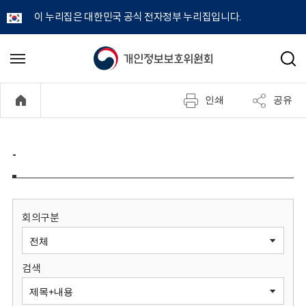
이 누리집은 대한민국 공식 전자정부 누리집입니다.
개
메
검
뉴
색
인
열
인쇄
공유
기
정
보
-
보
호
회의구분
위
검색
원