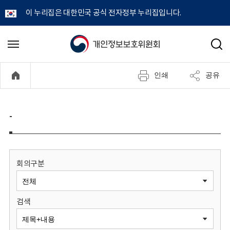
이 누리집은 대한민국 공식 전자정부 누리집입니다.
개
메
검
뉴
색
인
열
인쇄
공유
기
정
보
-
보
호
회의구분
위
검색
원