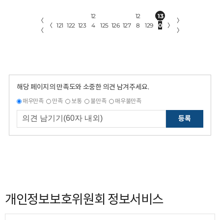
12
12
13
〈
〉
〈
121
122
123
4
125
126
127
8
129
0
〉
〈
〉
해당 페이지의 만족도와 소중한 의견 남겨주세요.
매우만족
만족
보통
불만족
매우불만족
등록
개인정보보호위원회 정보서비스