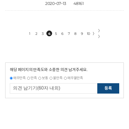
2020-07-13
48161
〉
1
2
3
4
5
6
7
8
9
10
〉
〉
해당 페이지의 만족도와 소중한 의견 남겨주세요.
매우만족
만족
보통
불만족
매우불만족
등록