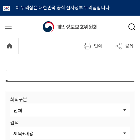
이 누리집은 대한민국 공식 전자정부 누리집입니다.
개
메
검
뉴
색
인
열
인쇄
공유
기
정
보
-
보
호
회의구분
위
검색
원