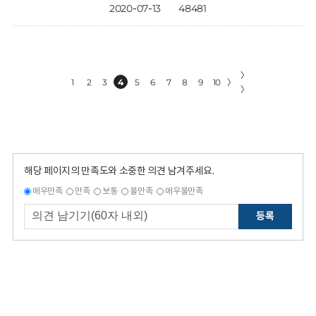
2020-07-13
48481
〉
1
2
3
4
5
6
7
8
9
10
〉
〉
해당 페이지의 만족도와 소중한 의견 남겨주세요.
매우만족
만족
보통
불만족
매우불만족
등록