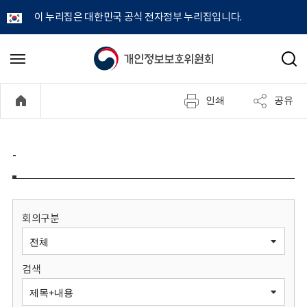
이 누리집은 대한민국 공식 전자정부 누리집입니다.
개
메
검
뉴
색
인
열
인쇄
공유
기
정
보
-
보
호
회의구분
위
검색
원