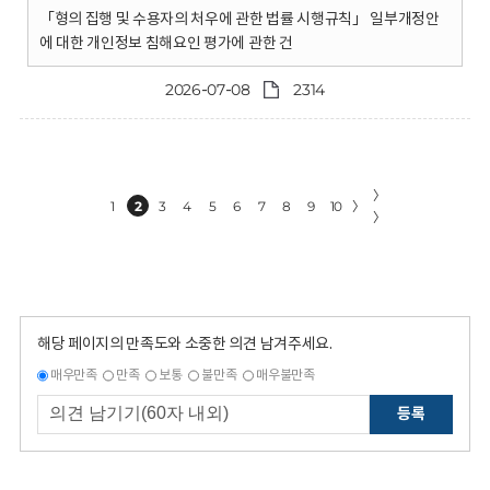
「형의 집행 및 수용자의 처우에 관한 법률 시행규칙」 일부개정안
에 대한 개인정보 침해요인 평가에 관한 건
2026-07-08
2314
〉
1
2
3
4
5
6
7
8
9
10
〉
〉
해당 페이지의 만족도와 소중한 의견 남겨주세요.
매우만족
만족
보통
불만족
매우불만족
등록