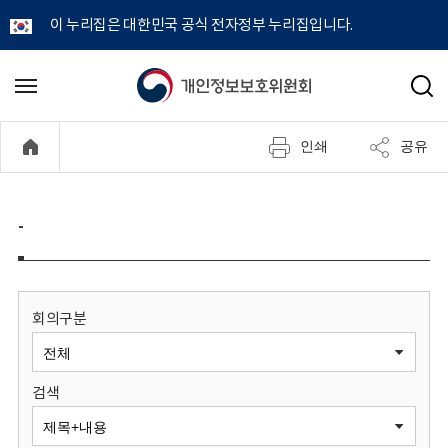
이 누리집은 대한민국 공식 전자정부 누리집입니다.
개
메
검
뉴
색
인
열
인쇄
공유
기
정
보
-
보
호
회의구분
위
검색
원