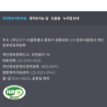
개인정보처리방침
찾아오시는 길
도움말
누리집 안내
주소 : (우)03171 서울특별시 종로구 세종대로 209 정부서울청사 개인
정보보호위원회
개인정보침해신고 : 국번없이 118
대표전화 : 02-2100-3025
개인정보분쟁조정위원회 : 1833-6972
법령해석지원센터 : 02-2100-3043
월~금 9:00~18:00, 공휴일 제외