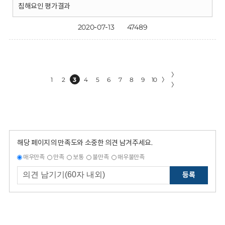
침해요인 평가결과
2020-07-13
47489
〉
1
2
3
4
5
6
7
8
9
10
〉
〉
해당 페이지의 만족도와 소중한 의견 남겨주세요.
매우만족
만족
보통
불만족
매우불만족
등록