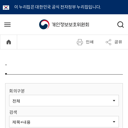
이 누리집은 대한민국 공식 전자정부 누리집입니다.
개
메
검
뉴
색
인
열
인쇄
공유
기
정
보
-
보
호
회의구분
위
검색
원