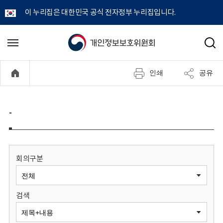
이 누리집은 대한민국 공식 전자정부 누리집입니다.
개
메
검
뉴
색
인
열
인쇄
공유
기
정
보
-
보
호
회의구분
위
검색
원