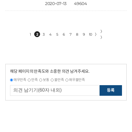
2020-07-13
49604
〉
1
2
3
4
5
6
7
8
9
10
〉
〉
해당 페이지의 만족도와 소중한 의견 남겨주세요.
매우만족
만족
보통
불만족
매우불만족
등록