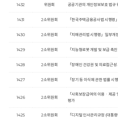
1432
위원회
공공기관의 개인정보보호 법규 위반
1431
2소위원회
「한국주택금융공사법 시행령」
1430
2소위원회
「치매관리법 시행령」일부개정
1429
2소위원회
「지능형로봇 개발 및 보급 촉
1428
2소위원회
「장애인 건강권 및 의료접근성
1427
2소위원회
「장기 등 이식에 관한 법률 시
「사회보장급여의 이용ㆍ제공 및
1426
2소위원회
평가
1425
2소위원회
「디지털 인사관리규정 (대통령