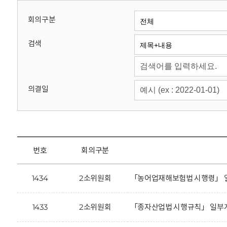
회
회의구분
검색
의결일
번호
회의구분
1434
2소위원회
「농어업재해보험법 시행령」 일
1433
2소위원회
「종자산업법 시행규칙」 일부개