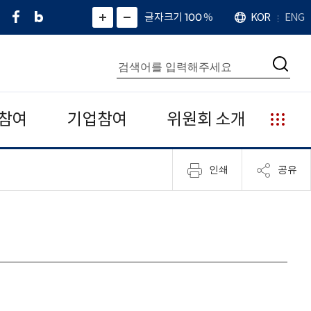
페
네
X
확
글자크기 100
%
KOR
ENG
언
화
화
이
이
(
대
어
면
면
스
버
트
수
확
축
북
블
위
대
통
소
치
검
로
터
합
색
그
)
검
색
참여
기업참여
위원회 소개
누
리
집
인쇄
공유
안
내