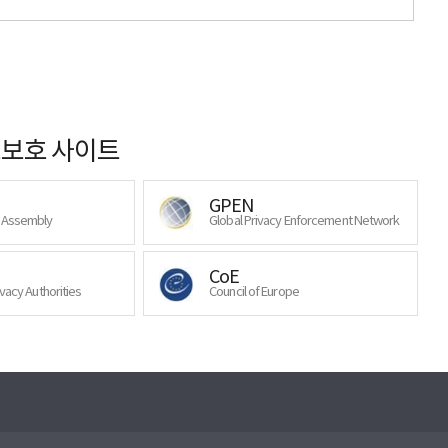
보호 사이트
GPEN
y Assembly
Global Privacy Enforcement Network
CoE
ivacy Authorities
Council of Europe