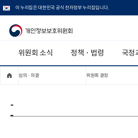
이 누리집은 대한민국 공식 전자정부 누리집입니다.
개
인
위원회 소식
정책 · 법령
국정
정
보
"접기,펼치기"
"접기,펼치기"
심의 · 의결
위원회 결정
보
호
-
위
원