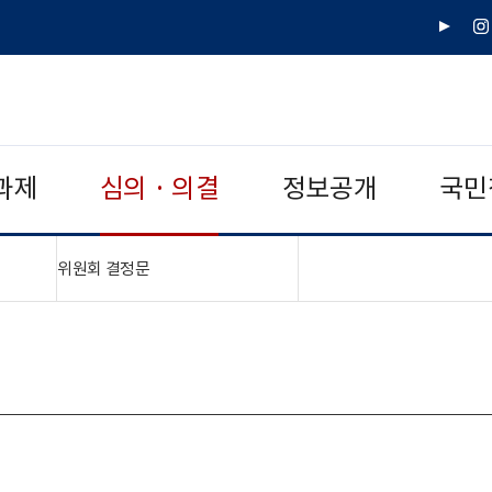
유
인
튜
스
브
타
그
램
과제
심의 · 의결
정보공개
국민
"접기,펼치기"
위원회 결정문