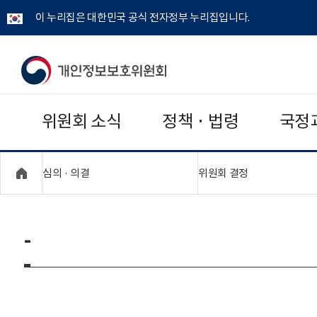
이 누리집은 대한민국 공식 전자정부 누리집입니다.
개
인
위원회 소식
정책 · 법령
국정
정
보
"접기,펼치기"
"접기,펼치기"
심의 · 의결
위원회 결정
보
호
-
위
원