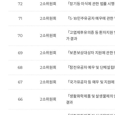
72
2소위원회
「장기등 이식에 관한 법률 시
71
2소위원회
「5·18민주유공자 예우에 관
「고엽제후유의증 등 환자지원 
70
2소위원회
가 결과
69
2소위원회
「보훈보상대상자 지원에 관한 
68
2소위원회
「참전유공자 예우 및 단체설립
67
2소위원회
「국가유공자 등 예우 및 지원
「생활화학제품 및 살생물제의 
66
2소위원회
결과