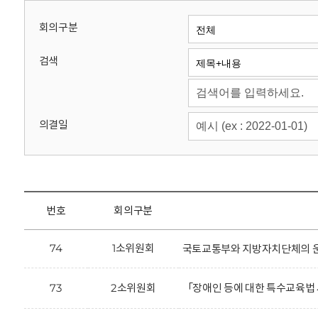
회
회의구분
검색
의결일
번호
회의구분
74
1소위원회
국토교통부와 지방자치단체의 운행
73
2소위원회
「장애인 등에 대한 특수교육법