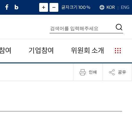
페
네
X
확
글자크기 100
%
KOR
ENG
언
화
화
이
이
(
대
어
면
면
스
버
트
수
확
축
북
블
위
대
통
소
치
검
로
터
합
색
그
)
검
색
참여
기업참여
위원회 소개
누
리
집
인쇄
공유
안
내