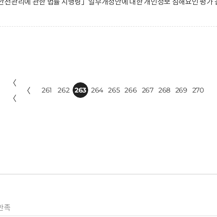
안전관리에 관한 법률 시행령」일부개정안에 대한 개인정보 침해요인 평가 
〈
〈
261
262
263
264
265
266
267
268
269
270
〈
만족