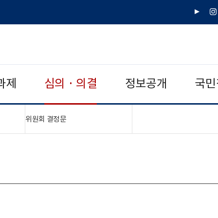
유
인
튜
스
브
타
그
램
과제
심의 · 의결
정보공개
국민
"접기,펼치기"
위원회 결정문