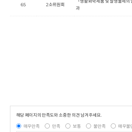
「생활화학제품 및 살생물제의 
65
2소위원회
과
해당 페이지의 만족도와 소중한 의견 남겨주세요.
매우만족
만족
보통
불만족
매우불