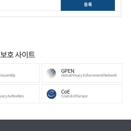
등록
보호 사이트
GPEN
y Assembly
Global Privacy Enforcement Network
CoE
ivacy Authorities
Council of Europe