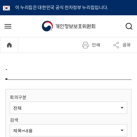
이 누리집은 대한민국 공식 전자정부 누리집입니다.
개
메
검
뉴
색
인
열
인쇄
공유
기
정
보
-
보
호
회의구분
위
검색
원