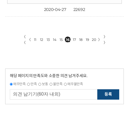
2020-04-27
22692
〈
〉
〈
11
12
13
14
15
16
17
18
19
20
〉
〈
〉
해당 페이지의 만족도와 소중한 의견 남겨주세요.
매우만족
만족
보통
불만족
매우불만족
등록