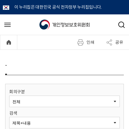
이 누리집은 대한민국 공식 전자정부 누리집입니다.
개
메
검
뉴
색
인
열
인쇄
공유
기
정
보
-
보
호
회의구분
위
검색
원