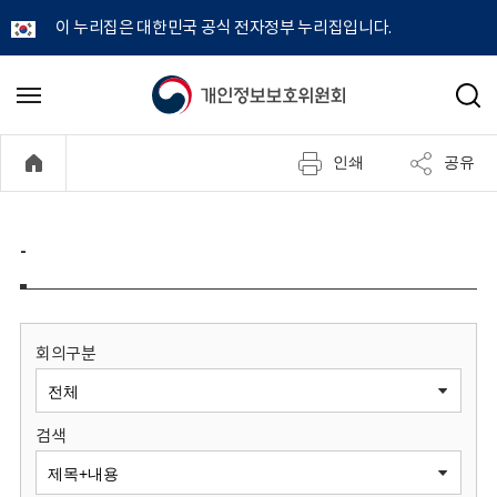
이 누리집은 대한민국 공식 전자정부 누리집입니다.
개
메
검
뉴
색
인
열
인쇄
공유
기
정
보
-
보
호
회의구분
위
검색
원