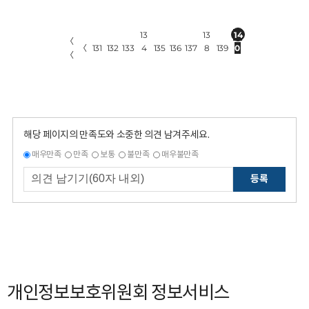
13
13
14
〈
〈
131
132
133
4
135
136
137
8
139
0
〈
해당 페이지의 만족도와 소중한 의견 남겨주세요.
매우만족
만족
보통
불만족
매우불만족
등록
개인정보보호위원회 정보서비스