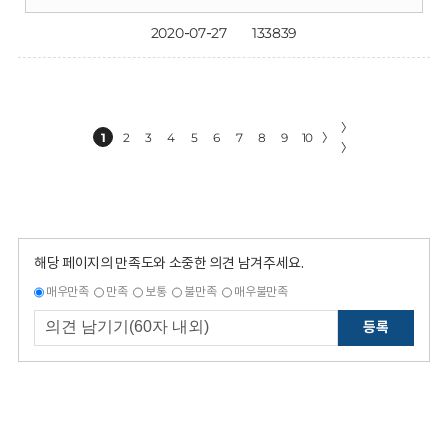
2020-07-27
133839
〉
1
2
3
4
5
6
7
8
9
10
〉
〉
해당 페이지의 만족도와 소중한 의견 남겨주세요.
매우만족
만족
보통
불만족
매우불만족
등록