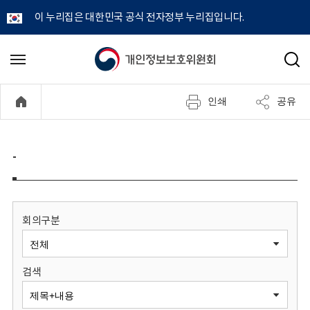
이 누리집은 대한민국 공식 전자정부 누리집입니다.
개
메
검
뉴
색
인
열
인쇄
공유
기
정
보
-
보
호
회의구분
위
검색
원