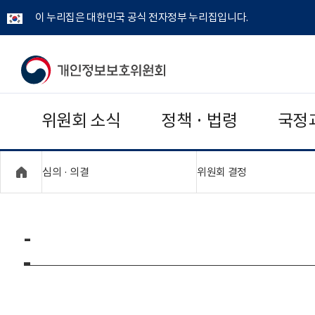
이 누리집은 대한민국 공식 전자정부 누리집입니다.
개
인
위원회 소식
정책 · 법령
국정
정
보
"접기,펼치기"
"접기,펼치기"
심의 · 의결
위원회 결정
보
호
-
위
원