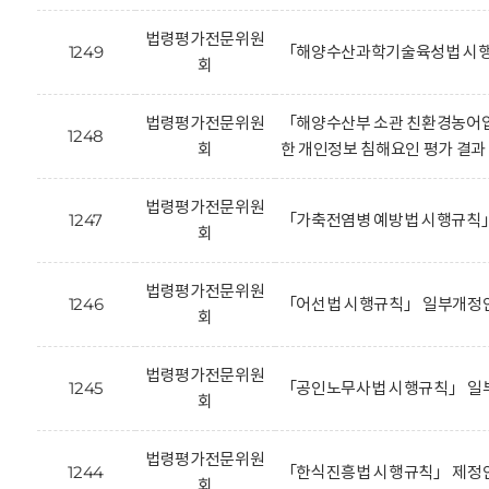
법령평가전문위원
1249
「해양수산과학기술육성법 시행
회
법령평가전문위원
「해양수산부 소관 친환경농어업
1248
회
한 개인정보 침해요인 평가 결과
법령평가전문위원
1247
「가축전염병 예방법 시행규칙」
회
법령평가전문위원
1246
「어선법 시행규칙」 일부개정안
회
법령평가전문위원
1245
「공인노무사법 시행규칙」 일부
회
법령평가전문위원
1244
「한식진흥법 시행규칙」 제정안
회