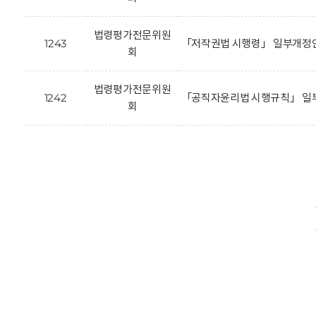
법령평가전문위원
1243
「저작권법 시행령」 일부개정안
회
법령평가전문위원
1242
「공직자윤리법 시행규칙」 일부
회