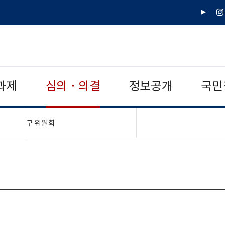
유
인
튜
스
브
타
그
램
과제
심의 · 의결
정보공개
국민
"접기,펼치기"
구 위원회