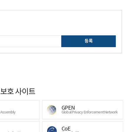
등록
보호 사이트
GPEN
y Assembly
Global Privacy Enforcement Network
CoE