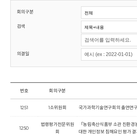
회
회의구분
검색
의결일
번호
회의구분
1251
1소위원회
국가과학기술연구회의 출연연구기
법령평가전문위원
「농림축산식품부 소관 친환경농
1250
회
대한 개인정보 침해요인 평가 결