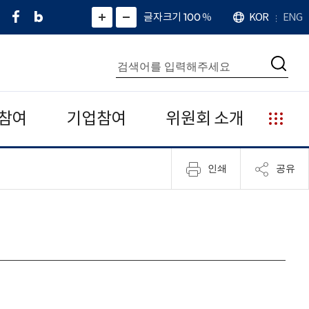
페
네
X
확
글자크기 100
%
KOR
ENG
언
화
화
이
이
(
대
어
면
면
스
버
트
수
확
축
북
블
위
대
통
소
치
검
로
터
합
색
그
)
검
색
참여
기업참여
위원회 소개
누
리
집
인쇄
공유
안
내