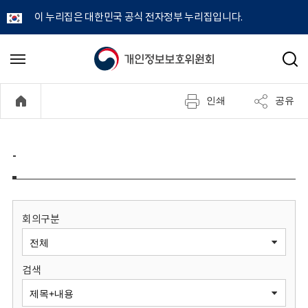
이 누리집은 대한민국 공식 전자정부 누리집입니다.
개
메
검
뉴
색
인
열
인쇄
공유
기
정
보
-
보
호
회의구분
위
검색
원