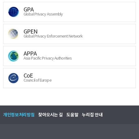
GPA
Global Privacy Assembly
GPEN
Global Privacy Enforcement Network
APPA
Asia Pacific Privacy Authorities
CoE
Council of Europe
개인정보처리방침
찾아오시는 길
도움말
누리집 안내