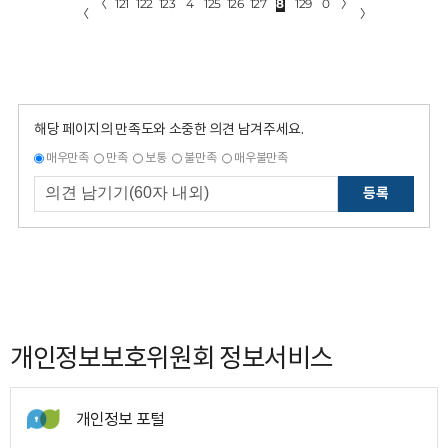
〈
121
122
123
4
125
126
127
8
129
0
〉
〈
〉
해당 페이지의 만족도와 소중한 의견 남겨주세요.
매우만족
만족
보통
불만족
매우불만족
등록
개인정보보호위원회 정보서비스
개인정보 포털