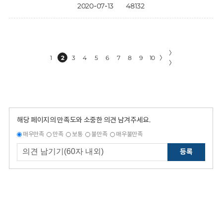
2020-07-13
48132
〉
1
2
3
4
5
6
7
8
9
10
〉
〉
해당 페이지의 만족도와 소중한 의견 남겨주세요.
매우만족
만족
보통
불만족
매우불만족
등록