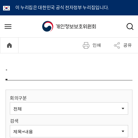
이 누리집은 대한민국 공식 전자정부 누리집입니다.
개
메
검
뉴
색
인
열
인쇄
공유
기
정
보
-
보
호
회의구분
위
검색
원