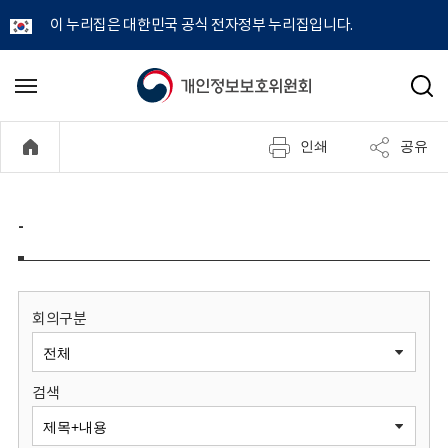
이 누리집은 대한민국 공식 전자정부 누리집입니다.
개
메
검
뉴
색
인
열
인쇄
공유
기
정
보
-
보
호
회의구분
위
검색
원