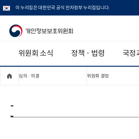
이 누리집은 대한민국 공식 전자정부 누리집입니다.
개
인
위원회 소식
정책 · 법령
국정
정
보
"접기,펼치기"
"접기,펼치기"
심의 · 의결
위원회 결정
보
호
-
위
원