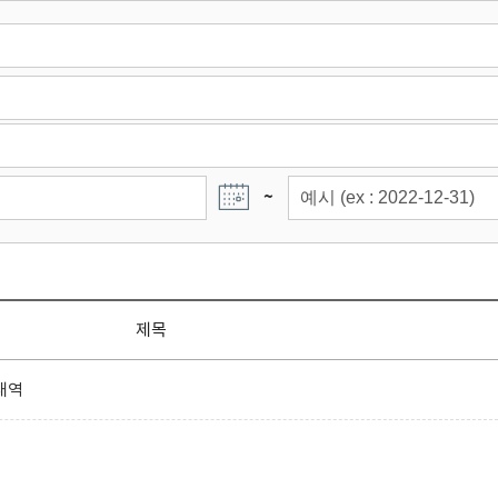
~
제목
내역