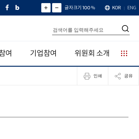
페
네
X
확
글자크기 100
%
KOR
ENG
언
화
화
이
이
(
대
어
면
면
스
버
트
수
확
축
북
블
위
대
통
소
치
검
로
터
합
색
그
)
검
색
참여
기업참여
위원회 소개
누
리
집
인쇄
공유
안
내