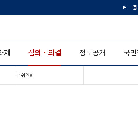
유
인
튜
스
브
타
그
램
과제
심의 · 의결
정보공개
국민
"접기,펼치기"
구 위원회