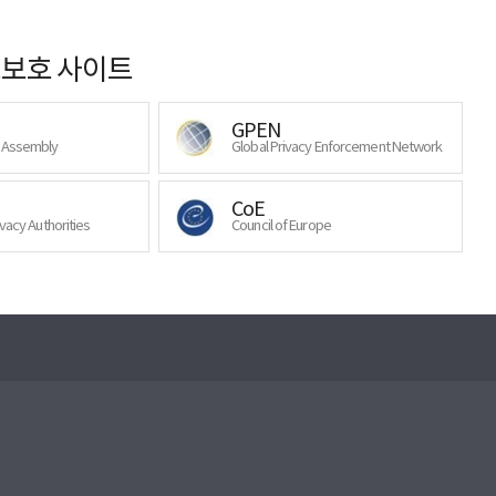
보호 사이트
GPEN
y Assembly
Global Privacy Enforcement Network
CoE
ivacy Authorities
Council of Europe