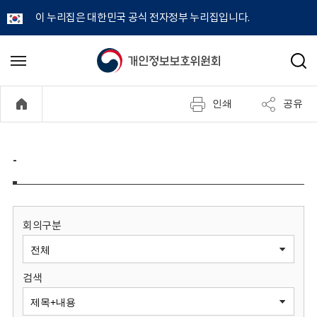
이 누리집은 대한민국 공식 전자정부 누리집입니다.
개
메
검
뉴
색
인
열
인쇄
공유
기
정
보
-
보
호
회의구분
위
검색
원