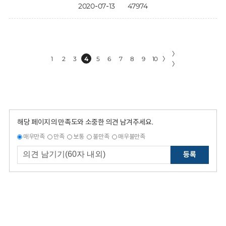
2020-07-13
47974
〉
1
2
3
4
5
6
7
8
9
10
〉
〉
해당 페이지의 만족도와 소중한 의견 남겨주세요.
매우만족
만족
보통
불만족
매우불만족
등록