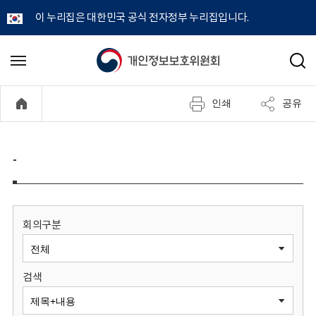
이 누리집은 대한민국 공식 전자정부 누리집입니다.
개
메
검
뉴
색
인
열
인쇄
공유
기
정
보
-
보
호
회의구분
위
검색
원