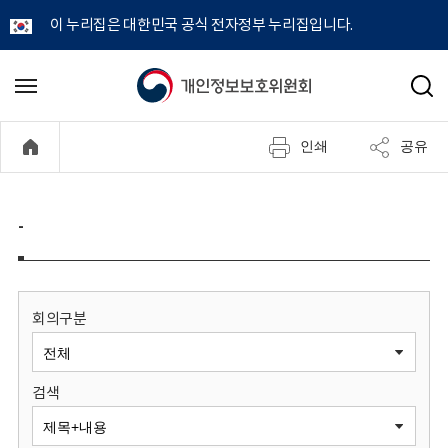
이 누리집은 대한민국 공식 전자정부 누리집입니다.
개
메
검
뉴
색
인
열
인쇄
공유
기
정
보
-
보
호
회의구분
위
검색
원