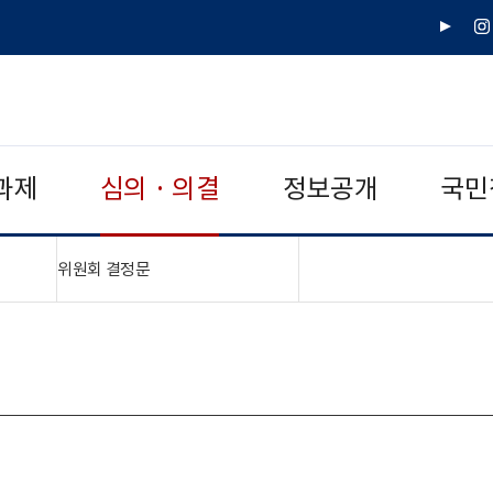
유
인
튜
스
브
타
그
램
과제
심의 · 의결
정보공개
국민
"접기,펼치기"
위원회 결정문