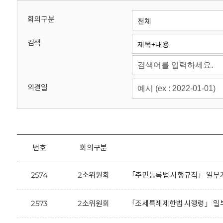
회
회의구분
검색
의결일
번호
회의구분
2574
2소위원회
「주민등록법 시행규칙」 일부개
2573
2소위원회
「조세특례제한법 시행령」 일부