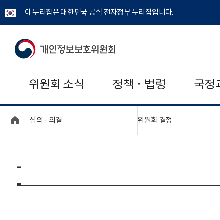
이 누리집은 대한민국 공식 전자정부 누리집입니다.
개
인
위원회 소식
정책 · 법령
국정
정
보
"접기,펼치기"
"접기,펼치기"
심의 · 의결
위원회 결정
보
호
-
위
원