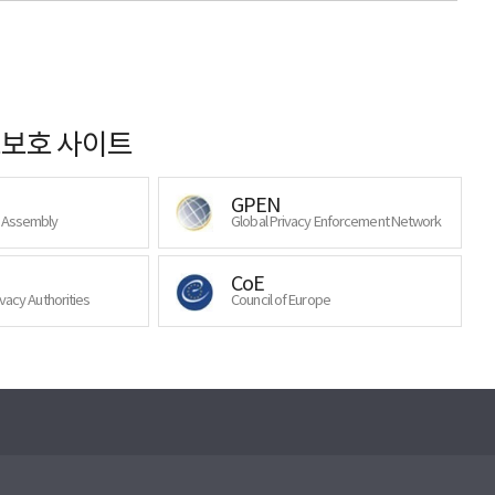
보호 사이트
GPEN
y Assembly
Global Privacy Enforcement Network
CoE
ivacy Authorities
Council of Europe