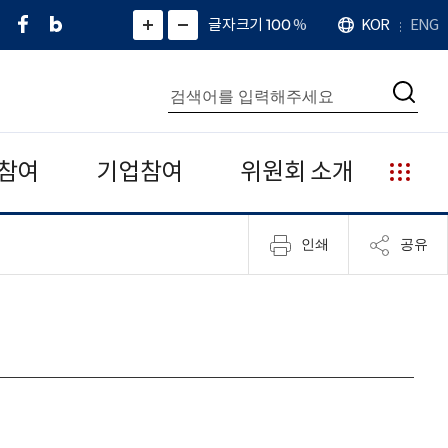
페
네
X
확
글자크기 100
%
KOR
ENG
언
화
화
이
이
(
대
어
면
면
스
버
트
수
확
축
북
블
위
대
통
소
치
검
로
터
합
색
그
)
검
색
참여
기업참여
위원회 소개
누
리
집
인쇄
공유
안
내